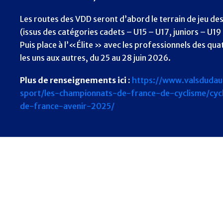
Les routes des VDD seront d’abord le terrain de jeu de
(issus des catégories cadets – U15 – U17, juniors – U19
Puis place à l’«Élite » avec les professionnels des qua
les uns aux autres, du 25 au 28 juin 2026.
Plus de renseignements ici :
https://www.valsdudaup
sport/les-championnats-de-france-de-cyclisme/cyc
de-france-avenir-2025/