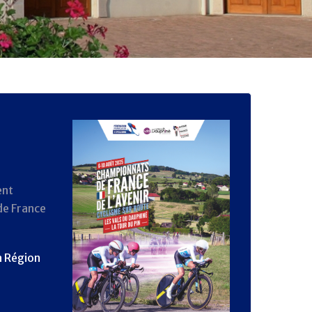
ent
de France
a Région