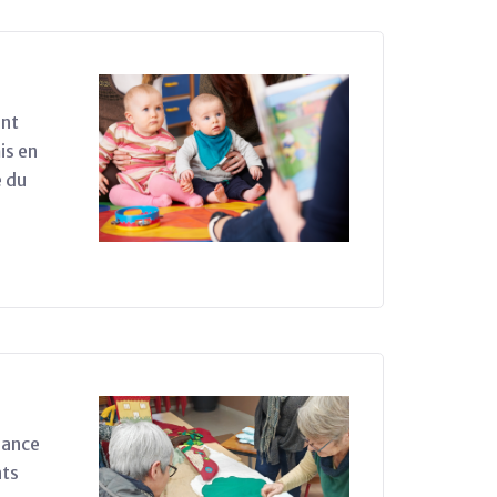
ent
is en
e du
biance
nts