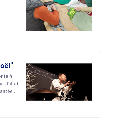
.
oël"
onte 4
r. Pif et
antée !