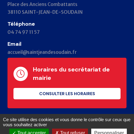
Place des Anciens Combattants
38110 SAINT-JEAN-DE-SOUDAIN
Téléphone
04 74 97 11 57
Email
accueil@saintjeandesoudain.fr
Horaires du secrétariat de
mairie
CONSULTER LES HORAIRES
Ce site utilise des cookies et vous donne le contrôle sur ceux que
vous souhaitez activer
St-Jean-de-Soudain © 2024
Tout accepter
Tout refuser
Personnaliser